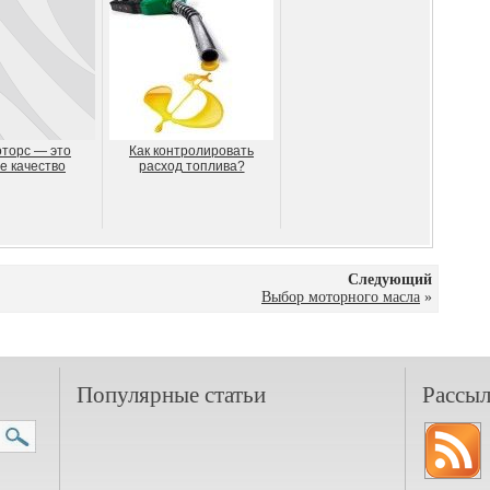
торс — это
Как контролировать
е качество
расход топлива?
Следующий
Выбор моторного масла
»
Популярные статьи
Рассыл