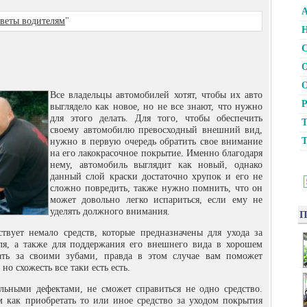
А
веты водителям
"
Н
С
О
О
Все владельцы автомобилей хотят, чтобы их авто
Р
выглядело как новое, но не все знают, что нужно
для этого делать. Для того, чтобы обеспечить
Т
своему автомобилю превосходный внешний вид,
Т
нужно в первую очередь обратить
свое внимание
на его лакокрасочное покрытие. Именно благодаря
нему, автомобиль выглядит как новый, однако
данный слой краски достаточно хрупок и его не
сложно повредить, также нужно помнить, что он
может довольно легко испариться, если ему не
уделять должного внимания.
П
твует немало средств, которые предназначены для ухода за
ля, а также для поддержания его внешнего вида в хорошем
ать за своими зубами, правда в этом случае вам поможет
но схожесть все таки есть есть.
льными дефектами, не сможет справиться не одно средство.
ем как приобретать то или иное средство за уходом покрытия