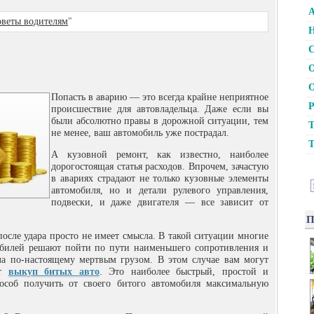
А
веты водителям
"
Н
С
О
О
Попасть в аварию — это всегда крайне неприятное
Р
происшествие для автовладельца. Даже если вы
были абсолютно правы в дорожной ситуации, тем
Т
не менее, ваш автомобиль уже пострадал.
Т
А кузовной ремонт, как известно, наиболее
дорогостоящая статья расходов. Впрочем, зачастую
в авариях страдают не только кузовные элементы
автомобиля, но и детали рулевого управления,
подвески, и даже двигателя — все зависит от
П
 после удара просто не имеет смысла. В такой ситуации многие
обилей решают пойти по пути наименьшего сопротивления и
ла по-настоящему мертвым грузом. В этом случае вам могут
ят
выкуп битых авто
. Это наиболее быстрый, простой и
особ получить от своего битого автомобиля максимальную