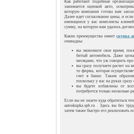
Как работают подобные организаци
занимается оценкой авто, осматри
которую компания готова вам запл
Далее идет согласование цены, и если 
имеющиеся у вас комплекты ключей,
сумму, на которую вам удалось догов
Какие преимущества имеет
скупка а
очевидны:
вы экономите свое время, пос
битый автомобиль. Даже целы
месяцами, что уж говорить про
вы сразу получаете расчет на 
то фирма, которая осуществляе
счет в банке. Таким образо
поскольку у вас на руках сраз
вы будете избавлены от все
потребуется только несколько р
Если вы не знаете куда обратиться ч
autoskupka.spb.ru . Здесь вы без тр
затем также быстро его реализовать п