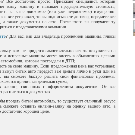
и? Все достаточно просто. Приезжает специалист, который
вает вашу машину и называет предварительную стоимость,
атить за ваше движимое (или уже недвижимое) имущество.
вас все устраивает, то вы подписываете договор, передаете все
 а также документы на авто. После этого вы получаете ту
ориться с представителями компании.
вто
? Для вас, как для владельца проблемной машины, плюсы
кольку вам не придется самостоятельно искать покупателя на
е и исправные машины могут висеть в объявлениях целыми
 автомобили, которые пострадали в ДТП;
месте за свою машину. Если предложенная цена вас устраивает,
т выкуп битых авто передаст вам деньги лично в руки или на
м, вы сможете быстро решить свои финансовые проблемы,
у окажется приличная денежная сумма;
х хлопот, связанных с оформлением документов. От вас
аз расписаться в документах.
тобы продать битый автомобиль, то существует отличный ресурс
уда сможете оставить онлайн-заявку на оценку вашего авто, а
о достаточно хорошей цене.