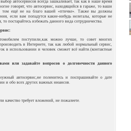
 выбор автосервисов всегда зашкаливает, так как в наше время
гие говорят, что автосервис, находящийся в гараже, то ваши
ри том ещё не на благо вашей «птичке». Также вы должны
ения, если вам попадутся какие-нибудь нелегалы, которые не
, то постарайтесь избежать данного вида сотрудничества.
ервис:
томобилем поступили,как можно лучше, то совет многих
производить в Интернете, так как любой нормальный сервис,
гок в использовании и человек сможет всё найти.(контактные
вами или задавайте вопросов о долговечности данного
нужный автосервис,не поленитесь и поспрашивайте о дате
ории и обо всех других важных нюансов.
сли качество требует вложений, не пожалеете.