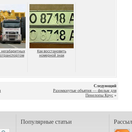
 негабаритных
Как восстановить
тотранспортом
номерной знак
Следующий
н
Разомкнутые объятия — фильм для
Пенелопы Крус
»
Популярные статьи
Рассыл