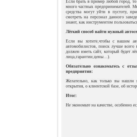
Если брать в пример любой город, то
много частных предпринимателей. Мно
средства могут уйти в пустоту, п
смотреть на персонал данного завед
знают, как инструментом пользоваться
Лёгкий способ найти нужный автос
Если вы хотите,чтобы с вашим ав
автомобилистов, поиск лучше всего 
должен иметь сайт, который будет лё
лица,гарантии,цены…).
Обязательно ознакомьтесь с отзы
предприятия:
Желательно, как только вы нашли 
открытия, о клиентской базе, об ист
Итог:
Не экономьте на качестве, особенно е