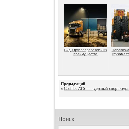
Виды грузоперевозок и их
Перевозка
преимущества
грузов ав
Предыдущий
«
Cadillac ATS — чудесный спорт-седа
Поиск