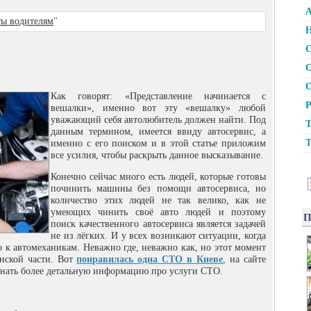
А
ты водителям
"
Н
С
О
О
Как говорят: «Представление начинается с
Р
вешалки», именно вот эту «вешалку» любой
уважающий себя автолюбитель должен найти. Под
Т
данным термином, имеется ввиду автосервис, а
Т
именно с его поиском и в этой статье приложим
все усилия, чтобы раскрыть данное высказывание.
Конечно сейчас много есть людей, которые готовы
починить машины без помощи автосервиса, но
количество этих людей не так велико, как не
умеющих чинить своё авто людей и поэтому
П
поиск качественного автосервиса является задачей
не из лёгких. И у всех возникают ситуации, когда
 к автомеханикам. Неважно где, неважно как, но этот момент
енской части. Вот
понравилась одна СТО в Киеве
, на сайте
 узнать более детальную информацию про услуги СТО.