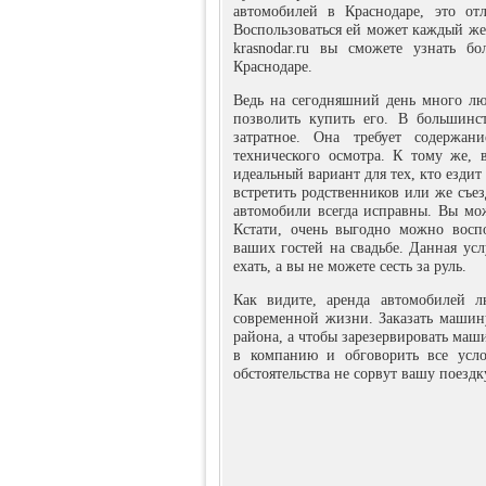
автомобилей в Краснодаре, это от
Воспользоваться ей может каждый жел
krasnodar.ru вы сможете узнать 
Краснодаре.
Ведь на сегодняшний день много люд
позволить купить его. В большинст
затратное. Она требует содержан
технического осмотра. К тому же, 
идеальный вариант для тех, кто езди
встретить родственников или же съез
автомобили всегда исправны. Вы мож
Кстати, очень выгодно можно воспо
ваших гостей на свадьбе. Данная усл
ехать, а вы не можете сесть за руль.
Как видите, аренда автомобилей л
современной жизни. Заказать машин
района, а чтобы зарезервировать ма
в компанию и обговорить все усло
обстоятельства не сорвут вашу поездк