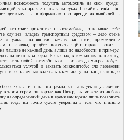
личная возможность получить автомобиль на свои нужды.
ающий, у которого есть права на руках. На сайте arenda-auto-
более детальную и информацию про аренду автомобилей в
ей, кто хочет прокатиться на автомобиле, но не может себе
ве случаев, владеть транспортным средством – дело очень
ие и ухода: постоянную замену запчастей, прохождение
вам, наверняка, придётся покупать ещё и гараж. Прокат —
т на машине не каждый день, а лишь по надобности, к примеру,
дить на пикник за город. К счастью, в компаниях по прокату,
ете взять любой автомобиль от легкового до микроавтобуса.
льзоваться услугой и заказать микроавтобус для перевозки
уга, то есть личный водитель также доступна, когда вам надо
юбого класса и типа это реальность диктуемая условиями
у в таком огромном городе как Питер, вы можете из любого
шину на определённый день и время вам нужно лишь позвонить
вия, тогда вы точно будете уверенны в том, что никакие
у.