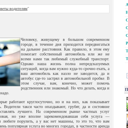
А
веты водителям
"
Н
С
О
О
Человеку, живущему в большом современном
Р
городе, в течение дня приходится передвигаться
на дальние расстояния. Как правило, в этом ему
Т
помогает собственный автомобиль или же не
Т
всеми нами так любимый
служебный транспорт.
Однако наша жизнь полна непредсказуемых
ситуаций, когда вам нужно куда-то срочно ехать, а
ваш автомобиль как назло не заводится, да и
автобус где-то застрял в автомобильной пробке. В
этом случае, вам, конечно, может помочь
родственник или знакомый. Но что делать, когда и
П
 надо.
орые работают круглосуточно, но и на них, как показывает
ь. Водители такси часто опаздывают, грубят, да и состояние
ставлять лучшего. На современном рынке частных услуг
новая, но уже вполне зарекомендовавшая себя услуга —
 любите порулить, а у вас нет машины, то это то, что вам
ень популярная услуга во многих городах, в частности аренда