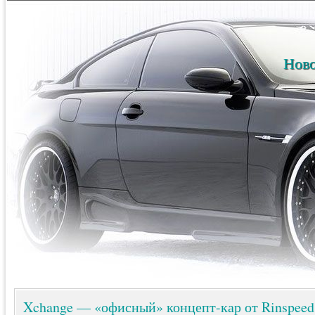
Ново
Xchange — «офисный» концепт-кар от Rinspeed