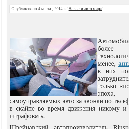
Опубликовано 4 марта , 2014 в "
Новости авто мира
"
Автомоби
боле
техноло
менее,
анг
в них по
затруднит
только «п
эпоха, 
самоуправляемых авто за звонки по теле
в скайпе во время движения никому и 
штрафовать.
Швейцарский автопроизводитель Rins