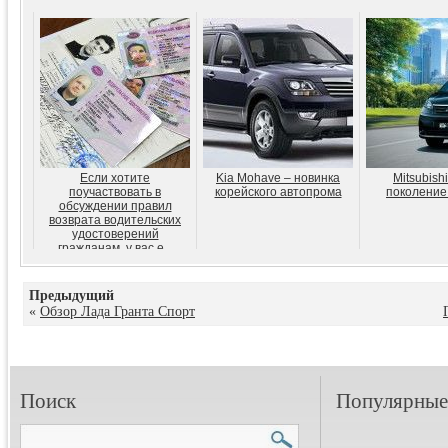
Если хотите
Kia Mohave – новинка
Mitsubishi
поучаствовать в
корейского автопрома
поколение
обсуждении правил
возврата водительских
удостоверений
гражданам, у вас е...
Предыдущий
«
Обзор Лада Гранта Спорт
Поиск
Популярные 