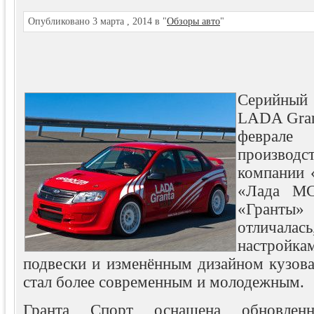
Опубликовано 3 марта , 2014 в "
Обзоры авто
"
Серийный 
LADA Grant
феврале
произво
компании
«Лада МС
«Гранты» 
отличалась
настройк
подвески и изменённым дизайном кузов
стал более современным и молодежным.
Гранта Спорт оснащена обновлен