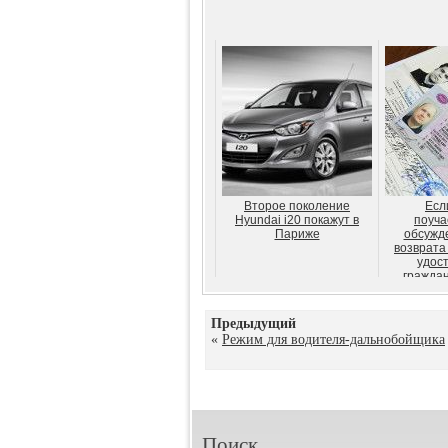
Второе поколение
Есл
Hyundai i20 покажут в
поуча
Париже
обсужд
возврата
удос
граждана
Предыдущий
«
Режим для водителя-дальнобойщика
Поиск