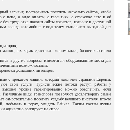
ный вариант, постарайтесь посетить несколько сайтов, чтобы
 цене, о виде оплаты, о гарантиях, о страховке авто и об
те без труда открываются сайты логистов, которые в доступной
рым аренда автомобиля с водителем становится выгодной для
ндаторов,
 машин, их характеристики: эконом-класс, бизнес класс или
яются и другие вопросы, имеются ли оборудованные места для
аниченными возможностями;
перевозки домашних питомцев.
нные с прокатом машин, который накоплен странами Европы,
уют свои услуги. Туристические потоки растут, работы у
а высшем уровне гарантированно можно обеспечить, если
тя. Различные виды транспорта позволяют удовлетворять самые
т самостоятельно посетить усадьбу великого писателя, кто-то
й, побывать в горах, увидеть Байкал. Таким гостям нужна
ки адекватно реагируют на спрос.