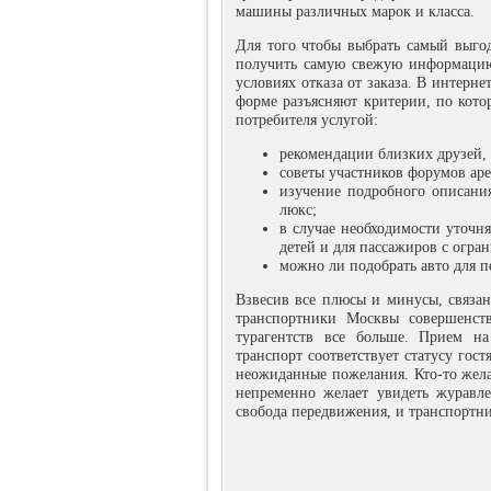
машины различных марок и класса.
Для того чтобы выбрать самый выгод
получить самую свежую информацию о
условиях отказа от заказа. В интерне
форме разъясняют критерии, по кото
потребителя услугой:
рекомендации близких друзей,
советы участников форумов аре
изучение подробного описания
люкс;
в случае необходимости уточн
детей и для пассажиров с огр
можно ли подобрать авто для 
Взвесив все плюсы и минусы, связа
транспортники Москвы совершенств
турагентств все больше. Прием н
транспорт соответствует статусу гос
неожиданные пожелания. Кто-то желае
непременно желает увидеть журавле
свобода передвижения, и транспортни