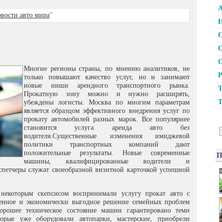
А
вости авто мира
"
Н
С
О
О
Многие регионы страны, по мнению аналитиков, не
Р
только повышают качество услуг, но и занимают
новые ниши арендного транспортного рынка.
Т
Прокатную зону можно и нужно расширять,
Т
убеждены логисты.
Москва по многим параметрам
является образцом эффективного внедрения услуг по
прокату автомобилей разных марок. Все популярнее
становится услуга аренда авто без
водителя.Существенные изменения имиджевой
политики транспортных компаний дают
положительные результаты. Новые современные
П
машины, квалифицированные водители и
спетчеры служат своеобразной визитной карточкой успешной
 некоторым скепсисом воспринимали услугу прокат авто с
венное и экономически выгодное решение семейных проблем
орошее техническое состояние машин гарантировано теми
орые уже оборудовали автопарки, мастерские, приобрели