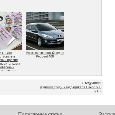
и хотите
Рассекречен новый седан
ствовать в
Peugeot 408
ении правил
 водительских
товерений
м, у вас е...
Следующий
Лучший среди квадрациклов Стелс 500
GT
»
Популярные статьи
Рассыл