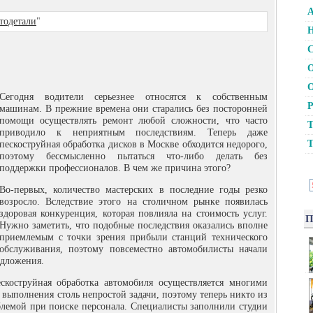
А
тодетали
"
Н
С
О
О
Сегодня водители серьезнее относятся к собственным
Р
машинам. В прежние времена они старались без посторонней
помощи осуществлять ремонт любой сложности, что часто
Т
приводило к неприятным последствиям.
Теперь даже
Т
пескоструйная обработка дисков в Москве обходится недорого,
поэтому бессмысленно пытаться что-либо делать без
поддержки профессионалов. В чем же причина этого?
Во-первых, количество мастерских в последние годы резко
возросло. Вследствие этого на столичном рынке появилась
здоровая конкуренция, которая повлияла на стоимость услуг.
П
Нужно заметить, что подобные последствия оказались вполне
приемлемым с точки зрения прибыли станций технического
обслуживания, поэтому повсеместно автомобилисты начали
едложения.
скоструйная обработка автомобиля осуществляется многими
 выполнения столь непростой задачи, поэтому теперь никто из
облемой при поиске персонала. Специалисты заполнили студии