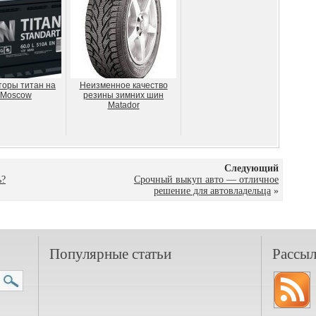
торы титан на
Неизменное качество
bMoscow
резины зимних шин
Matador
Следующий
ь?
Срочный выкуп авто — отличное
решение для автовладельца
»
Популярные статьи
Рассыл