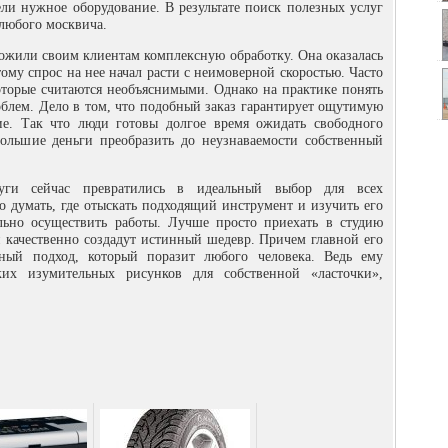
ли нужное оборудование. В результате поиск полезных услуг
любого москвича.
ложили своим клиентам комплексную обработку. Она оказалась
ому спрос на нее начал расти с неимоверной скоростью. Часто
оторые считаются необъяснимыми. Однако на практике понять
блем. Дело в том, что подобный заказ гарантирует ощутимую
ние. Так что люди готовы долгое время ожидать свободного
большие деньги преобразить до неузнаваемости собственный
уги сейчас превратились в идеальный выбор для всех
 думать, где отыскать подходящий инструмент и изучить его
льно осуществить работы. Лучше просто приехать в студию
и качественно создадут истинный шедевр. Причем главной его
нный подход, который поразит любого человека. Ведь ему
ких изумительных рисунков для собственной «ласточки»,