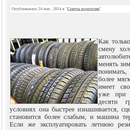
Опубликовано 24 мая , 2014 в "
Советы водителям
"
Как тольк
смену хол
автолюби
менять зи
понимать,
более мягк
имеет сво
уже при 
десяти г
условиях она быстрее изнашивается, сц
становится более слабым, и машина тер
Если же эксплуатировать летнюю рез