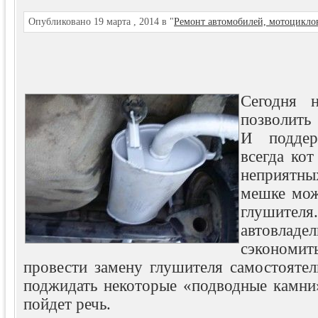
Опубликовано 19 марта , 2014 в "
Ремонт автомобилей, мотоцикло
Сегодня 
позволить
И поддер
всегда ко
неприятны
мешке мож
глушит
автовла
сэкономить
провести замену глушителя самостояте
поджидать некоторые «подводные камни»
пойдет речь.