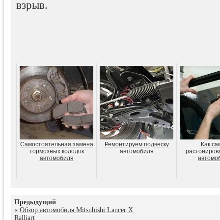
взрыв.
Самостоятельная замена
Ремонтируем подвеску
Как са
тормозных колодок
автомобиля
растонирова
автомобиля
автомо
Предыдущий
«
Обзор автомобиля Mitsubishi Lancer X
Ralliart