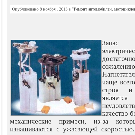
Опубликовано 8 ноября , 2013 в "
Ремонт автомобилей, мотоцикло
Запас
электриче
достаточ
сожалению
Нагнетат
чаще всег
строя и
является
неудовлет
качество б
механические примеси, из-за котор
изнашиваются с ужасающей скоростью.