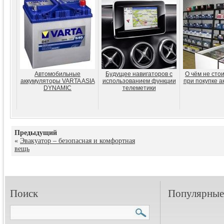
Автомобильные
Будущее навигаторов с
О чём не сто
аккумуляторы VARTA ASIA
использованием функции
при покупке а
DYNAMIC
телеметики
Предыдущий
«
Эвакуатор – безопасная и комфортная
вещь
Поиск
Популярные 