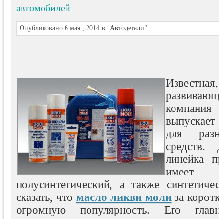
автомобилей
Опубликовано 6 мая , 2014 в "
Автодетали
"
Известн
развиваю
компан
выпускает
для разн
средств.
линейка п
имеет 
полусинтетический, а также
синтетиче
сказать, что
масло ликви моли
за корот
огромную популярность. Его глав