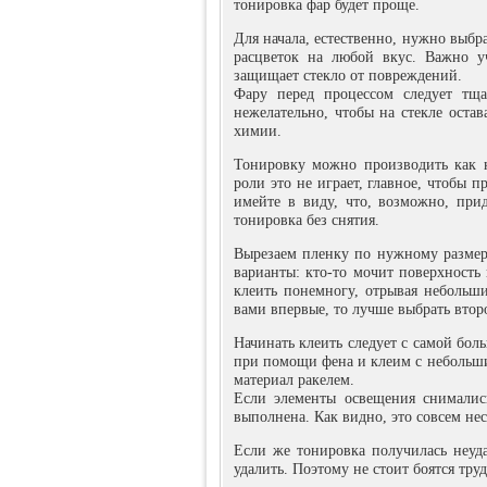
тонировка фар будет проще.
Для начала, естественно, нужно выбр
расцветок на любой вкус. Важно у
защищает стекло от повреждений.
Фару перед процессом следует тщ
нежелательно, чтобы на стекле оста
химии.
Тонировку можно производить как н
роли это не играет, главное, чтобы 
имейте в виду, что, возможно, при
тонировка без снятия.
Вырезаем пленку по нужному размер
варианты: кто-то мочит поверхность 
клеить понемногу, отрывая небольш
вами впервые, то лучше выбрать втор
Начинать клеить следует с самой бол
при помощи фена и клеим с небольши
материал ракелем.
Если элементы освещения снимались
выполнена. Как видно, это совсем не
Если же тонировка получилась неуда
удалить. Поэтому не стоит боятся тру