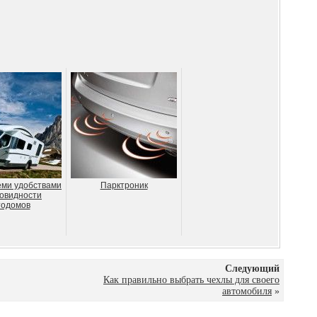
еми удобствами
Парктроник
новидности
тодомов
Следующий
Как правильно выбрать чехлы для своего
автомобиля
»