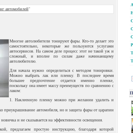
А
нг автомобилей
"
Н
С
О
О
Многие автолюбители тонируют фары. Кто-то делает это
Р
самостоятельно, некоторые же пользуются услугами
автосервисов. На самом деле процесс этот не такой уж и
Т
сложный, и вполне по силам даже начинающему
Т
автолюбителю.
Для начала нужно определиться с методом тонировки.
Можно выбрать лак или пленку. В последнее время
большее предпочтение отдается именно пленке,
поскольку она имеет массу преимуществ по сравнению с
лаком:
П
1. Наклеенную пленку можно при желании удалить и
ько приукрашивание автомобиля, но и защита фары от царапин
я новичка и не сказывается на эффективности освещения.
ой, предлагаем простую инструкцию, благодаря которой