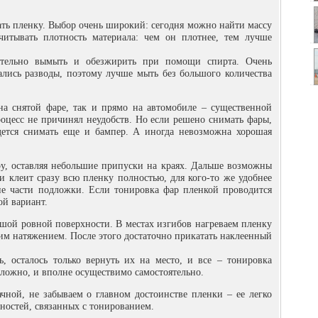
ать пленку. Выбор очень широкий: сегодня можно найти массу
читывать плотность материала: чем он плотнее, тем лучше
ательно вымыть и обезжирить при помощи спирта. Очень
вались разводы, поэтому лучше мыть без большого количества
а снятой фаре, так и прямо на автомобиле – существенной
процесс не причинял неудобств. Но если решено снимать фары,
дется снимать еще и бампер. А иногда невозможна хорошая
у, оставляя небольшие припуски на краях. Дальше возможны
и клеит сразу всю пленку полностью, для кого-то же удобнее
ие части подложки. Если тонировка фар пленкой проводится
ой вариант.
ьшой ровной поверхности. В местах изгибов нагреваем пленку
м натяжением. После этого достаточно прикатать наклеенный
, осталось только вернуть их на место, и все – тонировка
сложно, и вполне осуществимо самостоятельно.
чной, не забываем о главном достоинстве пленки – ее легко
дностей, связанных с тонированием.