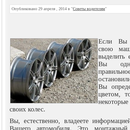
Опубликовано 29 апреля , 2014 в "
Советы водителям
"
Если Вы 
свою маш
выделить 
Вы одно
правильн
остановил
Вы опреде
цветом, т
некоторы
своих колес.
Вы, естественно, владеете информацие
Вашего автомобиля. Это монтажный 