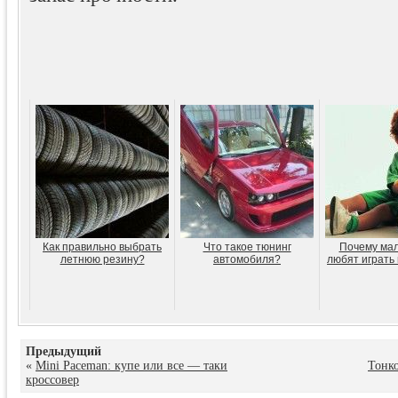
Как правильно выбрать
Что такое тюнинг
Почему мал
летнюю резину?
автомобиля?
любят играть
Предыдущий
«
Mini Paceman: купе или все — таки
Тонко
кроссовер