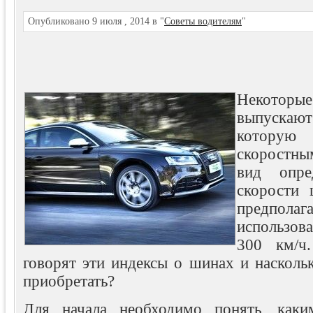
Опубликовано 9 июля , 2014 в "
Советы водителям
"
Некоторые
выпускают
которую
скоростн
вид опре
скорости
предп
использов
300 км/
говорят эти индексы о шинах и насколь
приобретать?
Для начала необходимо понять, как