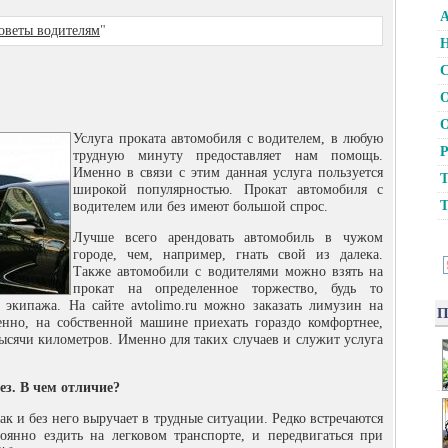
А
оветы водителям
"
Н
С
О
О
Услуга проката автомобиля с водителем, в любую
Р
трудную минуту предоставляет нам помощь.
Именно в связи с этим данная услуга пользуется
Т
широкой популярностью. Прокат автомобиля с
Т
водителем или без имеют большой спрос.
Лучше всего арендовать автомобиль в чужом
городе, чем, например, гнать свой из далека.
Также автомобили с водителями можно взять на
прокат на определенное торжество, будь то
 экипажа. На сайте avtolimo.ru можно заказать лимузин на
П
енно, на собственной машине приехать гораздо комфортнее,
тысячи километров. Именно для таких случаев и служит услуга
ез. В чем отличие?
ак и без него выручает в трудные ситуации. Редко встречаются
оянно ездить на легковом транспорте, и передвигаться при