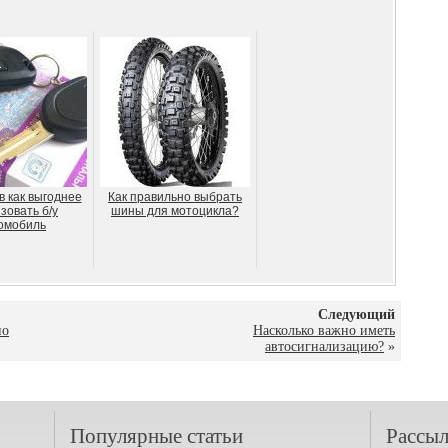
в как выгоднее
Как правильно выбрать
зовать б/у
шины для мотоцикла?
омобиль
Следующий
но
Насколько важно иметь
автосигнализацию?
»
Популярные статьи
Рассыл