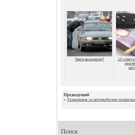
Такси вызывали?
10 совето
реали
авт
Предыдущий
«
Ухаживаем за автомобилем правиль
Поиск