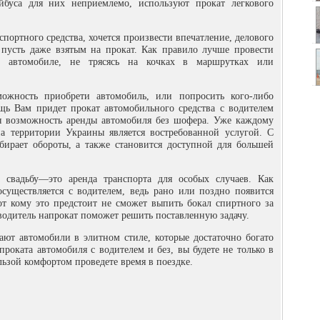
буса для них неприемлемо, используют прокат легкового
портного средства, хочется произвести впечатление, делового
 пусть даже взятым на прокат. Как правило лучше провести
м автомобиле, не трясясь на кочках в маршрутках или
можность приобрети автомобиль, или попросить кого-либо
щь Вам придет прокат автомобильного средства с водителем
ся возможность аренды автомобиля без шофера. Уже каждому
на территории Украины является востребованной услугой. С
бирает обороты, а также становится доступной для большей
а свадьбу—это аренда транспорта для особых случаев. Как
осуществляется с водителем, ведь рано или поздно появится
тот кому это предстоит не сможет выпить бокал спиртного за
водитель напрокат поможет решить поставленную задачу.
ют автомобили в элитном стиле, которые достаточно богато
 проката автомобиля с водителем и без, вы будете не только в
льзой комфортом проведете время в поездке.