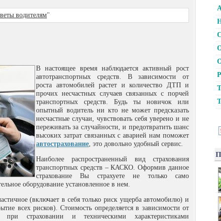
А
веты водителям
"
Н
С
О
О
В настоящее время наблюдается активный рост
Р
автотранспортных средств. В зависимости от
роста автомобилей растет и количество ДТП и
Т
прочих
несчастных случаев связанных с порчей
Т
транспортных средств. Будь ты новичок или
опытный водитель ни кто не может предсказать
несчастные случаи, чувствовать себя уверено и не
переживать за случайности, и предотвратить шанс
высоких затрат связанных с аварией нам поможет
автострахование
, это довольно удобный сервис.
П
Наиболее распространенный вид страхования
транспортных средств – КАСКО. Оформив данное
страхование Вы страхуете не только само
тельное оборудование установленное в нем.
астичное (включает в себя только риск ущерба автомобилю) и
ытие всех рисков). Стоимость определяется в зависимости от
 при страховании и техническими характеристиками