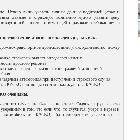
дно. Нужно лишь указать личные данные водителей (стаж и
одавая данные в страховую компанию нужно указать цену
отивоугонной системы отвечающей страховым требованиям, а
.
предпочтение многие автовладельцы, так как:
дорожно-транспортное происшествие, угон, хулиганство, пожар
афика страховых выплат определяет клиент.
имости простого ремонта.
ва с места аварии, оплачивается страховой компанией.
обиля.
владельца автомобиля при наступлении страхового случая.
олиса КАСКО с помощью онлайн калькулятора КАСКО.
СКО очевидны.
частного случая не будет – не стоит. Садясь за руль своего
веренным в том, что если что, то случится, уберечь нервы и
 автомобиль по КАСКО, Вы приобретаете уверенность в