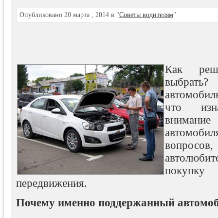
Опубликовано 20 марта , 2014 в "
Советы водителям
"
Как реш
выбрать?
автомоби
что изна
внимание
автомобил
вопросов
автолюбит
покуп
передвижения.
Почему именно поддержанный автомо