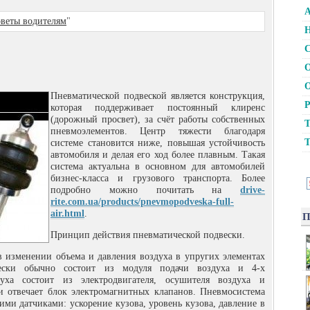
А
веты водителям
"
Н
С
О
О
Пневматической подвеской является конструкция,
Р
которая поддерживает постоянный клиренс
(дорожный просвет), за счёт работы собственных
Т
пневмоэлементов. Центр тяжести благодаря
Т
системе становится ниже, повышая устойчивость
автомобиля и делая его ход более плавным. Такая
система актуальна в основном для автомобилей
бизнес-класса и грузового транспорта. Более
подробно можно почитать на
drive-
rite.com.ua/products/pnevmopodveska-full-
air.html
.
П
Принцип действия пневматической подвески.
 изменении объема и давления воздуха в упругих элементах
вески обычно состоит из модуля подачи воздуха и 4-х
уха состоит из электродвигателя, осушителя воздуха и
и отвечает блок электромагнитных клапанов. Пневмосистема
ми датчиками: ускорение кузова, уровень кузова, давление в