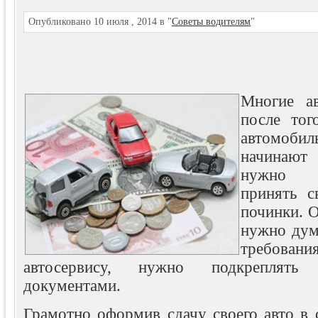
Опубликовано 10 июля , 2014 в "
Советы водителям
"
Многие ав
после тог
автомоб
начинают 
нужно б
принять 
починки. О
нужно дума
требовани
автосервису, нужно подкреплять 
документами.
Грамотно оформив сдачу своего авто в 