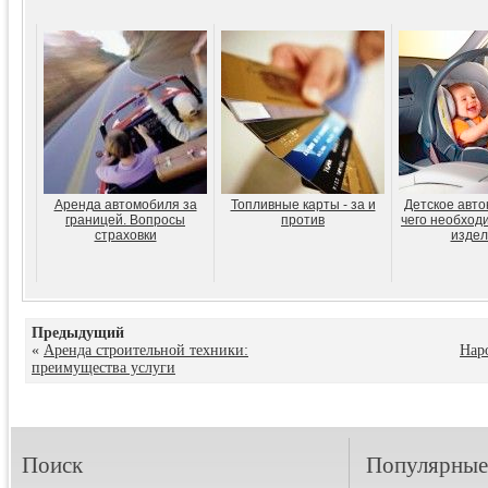
Аренда автомобиля за
Топливные карты - за и
Детское авто
границей. Вопросы
против
чего необход
страховки
издел
Предыдущий
«
Аренда строительной техники:
Нар
преимущества услуги
Поиск
Популярные 