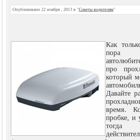
Опубликовано 22 ноября , 2013 в "
Советы водителям
"
Как тольк
пора 
автолюби
про прох
который м
автомоби
Давайте р
прохладно
время. К
пробке, и
тогда
действите