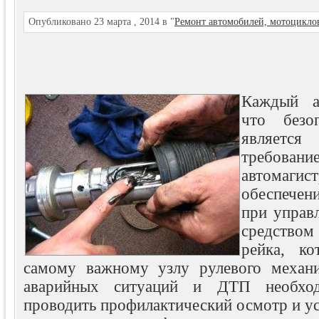
Опубликовано 23 марта , 2014 в "
Ремонт автомобилей, мотоцикло
Каждый ав
что безо
являе
треб
автома
обеспечен
при управ
средство
рейка, ко
самому важному узлу рулевого механи
аварийных ситуаций и ДТП необход
проводить
профилактический осмотр и у