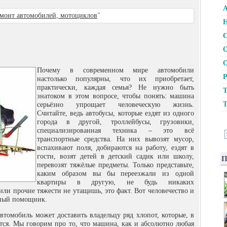
А
монт автомобилей, мотоциклов
"
Н
С
О
О
Почему в современном мире автомобили
Р
настолько популярны, что их приобретает,
практически, каждая семья? Не нужно быть
Т
знатоком в этом вопросе, чтобы понять
: машина
Т
серьёзно упрощает человеческую жизнь.
Считайте, ведь автобусы, которые ездят из одного
города в другой, троллейбусы, грузовики,
специализированная техника – это всё
транспортные средства. На них вывозят мусор,
вспахивают поля, добираются на работу, ездят в
гости, возят детей в детский садик или школу,
П
перевозят тяжёлые предметы. Только представьте,
каким образом вы бы переезжали из одной
квартиры в другую, не будь никаких
или прочие тяжести не утащишь, это факт. Вот человечество и
рный помощник.
втомобиль может доставить владельцу ряд хлопот, которые, в
ся. Мы говорим про то, что машина, как и абсолютно любая