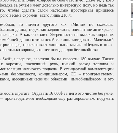
ого места, вполне комфортно себя чувствуют даже те, у кого
Посадка за рулём имеет довольно интересную позу, но ведь так
го, чтобы сделать салон настолько просторным пришлось
рого весьма скромен, всего лишь 218 л.
томобиля, то ничего другого как «Мини» не скажешь:
ольшая длина, поджатая задняя часть, элегантное антикрыло,
ные арки. А как он ездит. Уверенности на высоких скоростях
томобилей данного типа остаётся лишь завидовать. Маленький
потрясающее, проскакивает лишь одна мысль: «Педаль в пол».
 настолько хороша, что нет поводов для беспокойства.
Swift, наверное, взлетели бы на скорости 180 км/час. Также
ь к корозии, послушный руль, низкий расход топлива и
умоизоляция немножко подвела. В стандартной комплектации
ами безопасности, кондиционером, CD – проигрывателем,
ками, аэродинамическими обвесами, иммобилайзером и это
имость агрегата. Отдавать 16 600$ за него это чистое безумие.
 — производителям необходимо ещё раз хорошенько подумать