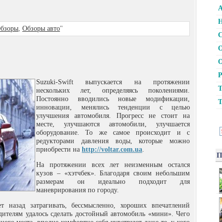
А
Н
бзоры
,
Обзоры авто
"
С
О
О
Р
Suzuki-Swift выпускается на протяжении
Т
нескольких лет, определяясь поколениями.
Постоянно вводились новые модификации,
Т
инновации, менялись тенденции с целью
улучшения автомобиля. Прогресс не стоит на
месте, улучшаются автомобили, улучшается
оборудование. То же самое происходит и с
редукторами давления воды, которые можно
приобрести на
http://voltar.com.ua
.
П
На протяжении всех лет неизменным остался
кузов – «хэтчбек». Благодаря своим небольшим
размерам он идеально подходит для
маневрирования по городу.
т назад затрагивать, бессмысленно, хороших впечатлений
дителям удалось сделать достойный автомобиль «мини». Чего