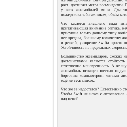
же они добились! Внутри довольно мн
рост достигает метра восьмидесяти. 
у всех автомобилей мини. Для то
пожертвовать багажником, объём кото
Что касается внешнего вида ав
притягивающая внимание оптика, неб
присущие только данному типу колёс
нет предела, большому количеству ав
и резкий, ускорение Swiftа просто 
Устойчивость на предельных скоростях
Большинство экземпляров, схожих на 
достоинствами являются стойкост
естественно маневренность. А от ш
автомобиль оснащен шестью подушк
бортовым компьютером, литыми дис
ещё не весь список.
Что же за недостаток? Естественно сто
Чтобы Swift не исчез с автосалонов
над ценой.