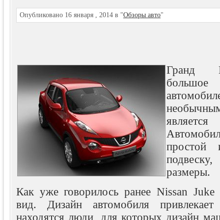
Опубликовано 16 января , 2014 в "
Обзоры авто
"
Гранд N
большо
автомоб
необычны
являетс
Автомобил
простой 
подвеск
размеры.
Как уже говорилось ранее Nissan Juke 
вид. Дизайн автомобиля привлекает
находятся люди, для которых дизайн ма