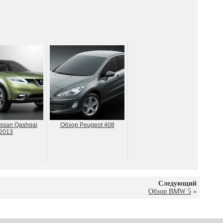
ssan Qashqai
Обзор Peugeot 408
2013
Следующий
Обзор BMW 5
»