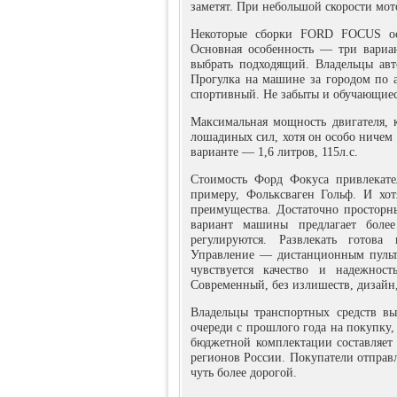
заметят. При небольшой скорости мото
Некоторые сборки FORD FOCUS осн
Основная особенность — три вариа
выбрать подходящий. Владельцы ав
Прогулка на машине за городом по а
спортивный. Не забыты и обучающие
Максимальная мощность двигателя,
лошадиных сил, хотя он особо ничем 
варианте — 1,6 литров, 115л.с.
Стоимость Форд Фокуса привлекате
примеру, Фольксваген Гольф. И хот
преимущества. Достаточно просторн
вариант машины предлагает более
регулируются. Развлекать готова
Управление — дистанционным пульт
чувствуется качество и надежнос
Современный, без излишеств, дизайн
Владельцы транспортных средств в
очереди с прошлого года на покупку,
бюджетной комплектации составляет 
регионов России. Покупатели отправ
чуть более дорогой.