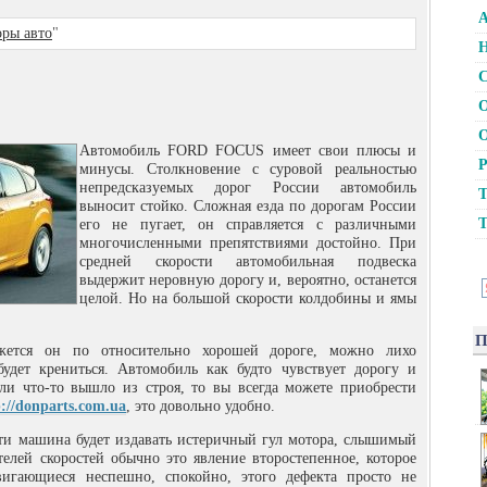
А
ры авто
"
Н
С
О
О
Автомобиль FORD FOCUS имеет свои плюсы и
Р
минусы. Столкновение с суровой реальностью
непредсказуемых дорог России автомобиль
Т
выносит стойко. Сложная езда по дорогам России
Т
его не пугает, он справляется с различными
многочисленными препятствиями достойно. При
средней скорости
автомобильная подвеска
выдержит неровную дорогу и, вероятно, останется
целой. Но на большой скорости колдобины и ямы
П
жется он по относительно хорошей дороге, можно лихо
удет крениться. Автомобиль как будто чувствует дорогу и
ли что-то вышло из строя, то вы всегда можете приобрести
p://donparts.com.ua
, это довольно удобно.
сти машина будет издавать истеричный гул мотора, слышимый
елей скоростей обычно это явление второстепенное, которое
вигающиеся неспешно, спокойно, этого дефекта просто не