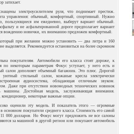
р затихает.
ащены электроусилителем руля, что поднимает престиж.
нта управления: обычный, комфортный, спортивный. Нужно
то, пользующиеся им ежедневно, выберут вариант обычный.
сфальту и не асфальтированной дороге предполагает вариант
ся вождению новички, их вниманию предложен комфортный.
 который при желании можно установить — два литра и 160
не выделяется. Рекомендуется остановиться на более скромном
льна покупателям. Автомобили его класса стоят дороже, к
я по некоторым параметрам Фокус уступает, у него есть и
ый салон дополняет объемный багажник. Это плюс. Дорогой
 уютный стильный салон, кожаные кресла электрически
 встроенная аудиосистема, обладающая отличным звуком.
ом. Даже при отсутствии новомодных технических новинок
ть машины. Достойная модель, заслуживающая внимания.
, кондиционер, некоторые важные опции.
ысоко оценили эту модель. И показатель этого — огромные
 в основном покупатели среднего класса. Стоимость его самой
11 000 долларов. Но Фокус могут предложить не все салоны
ляются за машиной в другой регион или покупают автомобиль