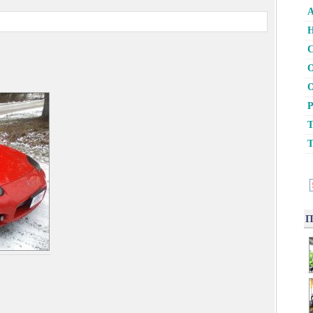
А
Н
С
О
О
Р
Т
Т
П