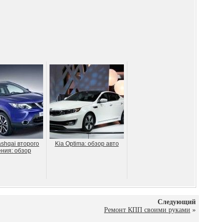
shqai второго
Kia Optima: обзор авто
ния: обзор
Следующий
Ремонт КПП своими руками
»