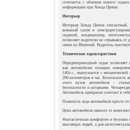
сочетается с обликом нового седана
информацию про Хонда Цивик.
Интерьер
Интерьер Хонда Цивик элегантный,
кожаный салон и электрорегулировк
сидений, кондиционер, интеллекту
позволяет водителю не отрываясь от 
связи по Bluetooth. Водитель чувству
Технические характеристики
Переднеприводный седан позволяет 
как автомобильт оснащен невероят
140л.с., выпускается с механической
200 километров в час. Безопасность 
этого кузов автомобиля – стал
безопасности и шторками. Четырехдв
Автомобиль прекрасно сочетает в себ
Плавность хода автомобиля просто от
Цена автомобиля зависит от комплекта
Фантастически комфортен и безумно 
мыслящих людей, а для интеллектуаль