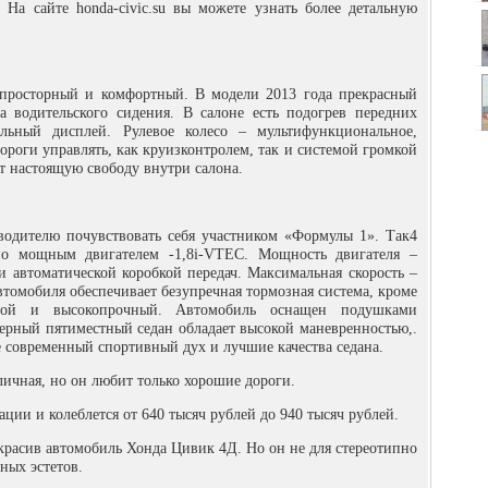
. На сайте honda-civic.su вы можете узнать более детальную
 просторный и комфортный. В модели 2013 года прекрасный
а водительского сидения. В салоне есть подогрев передних
альный дисплей. Рулевое колесо – мультифункциональное,
дороги управлять, как круизконтролем, так и системой громкой
ет настоящую свободу внутри салона.
водителю почувствовать себя участником «Формулы 1». Так4
но мощным двигателем -1,8i-VTEC. Мощность двигателя –
 и автоматической коробкой передач. Максимальная скорость –
автомобиля обеспечивает безупречная тормозная система, кроме
ьной и высокопрочный. Автомобиль оснащен подушками
ерный пятиместный седан обладает высокой маневренностью,.
е современный спортивный дух и лучшие качества седана.
личная, но он любит только хорошие дороги.
ции и колеблется от 640 тысяч рублей до 940 тысяч рублей.
красив автомобиль Хонда Цивик 4Д. Но он не для стереотипно
ных эстетов.