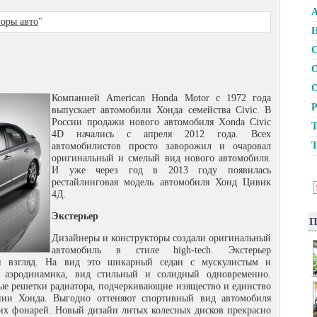
А
оры авто
"
Н
С
О
О
Компанией American Honda Motor с 1972 года
Р
выпускает автомобили Хонда семейства Civic. В
России продажи нового автомобиля Xonda Civic
Т
4D начались с апреля 2012 года. Всех
Т
автомобилистов просто заворожил и очаровал
оригинальный и смелый вид нового автомобиля.
И уже через год в 2013 году появилась
рестайлинговая модель автомобиля Хонд Цивик
4Д.
Экстерьер
П
Дизайнеры и конструкторы создали оригинальный
автомобиль в стиле high-tech. Экстерьер
сти взгляд. На вид это шикарный седан с мускулистым и
я аэродинамика, вид стильный и солидный одновременно.
е решетки радиатора, подчеркивающие изящество и единство
ии Хонда. Выгодно оттеняют спортивный вид автомобиля
их фонарей. Новый дизайн литых колесных дисков прекрасно