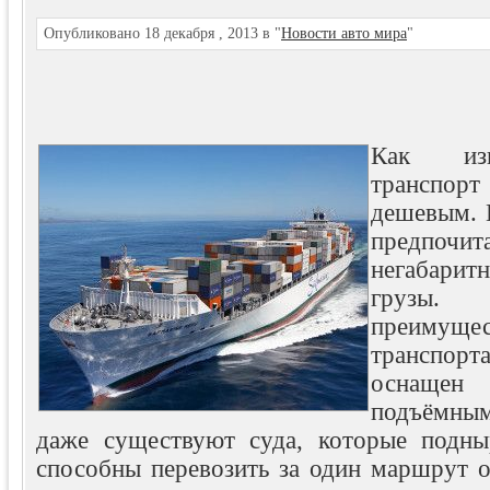
Опубликовано 18 декабря , 2013 в "
Новости авто мира
"
Как изв
транспор
дешевым. 
предпочи
негабарит
грузы.
преимущ
транспорта
оснащ
подъёмны
даже существуют суда
, которые подн
способны перевозить за один маршрут о