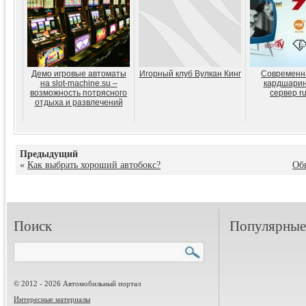
Демо игровые автоматы
Игорный клуб Вулкан Кинг
Современна
на slot-machine.su –
кардшарин
возможность потрясного
сервер ru
отдыха и развлечений
Предыдущий
«
Как выбрать хороший автобокс?
Об
Поиск
Популярные 
© 2012 - 2026 Автомобильный портал
Интересные материалы