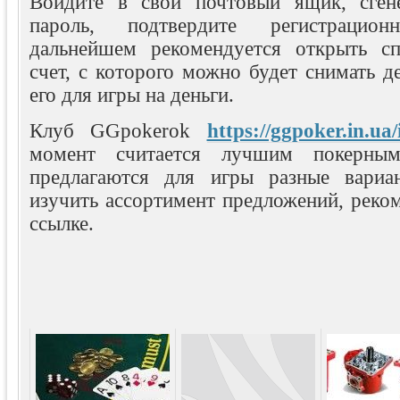
Войдите в свой почтовый ящик, сген
пароль, подтвердите регистраци
дальнейшем рекомендуется открыть сп
счет, с которого можно будет снимать д
его для игры на деньги.
Клуб GGpokerok
https://ggpoker.in.ua
момент считается лучшим покерным
предлагаются для игры разные вариа
изучить ассортимент предложений, реко
ссылке.