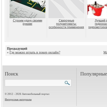
Строим удачу своими
Сварочные
Лучший 
руками
полуавтоматы:
гидронас
особенности применения
гидромоторов
Предыдущий
«
Где можно играть в покер онлайн?
Ма
Поиск
Популярные 
© 2012 - 2026 Автомобильный портал
Интересные материалы