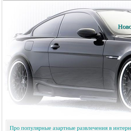
Ново
Про популярные азартные развлечения в интер