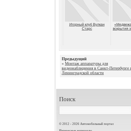
Игорный клуб Вулкан
«Медвежа
Старс
вскрытия з
Предыдущий
«
Монтаж аппаратуры для
видеонаблюдения в Санкт-Петербурге 
Ленинградской области
Поиск
© 2012 - 2026 Автомобильный портал
Интересные материалы