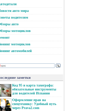
втодетали
овости авто мира
оветы водителям
бзоры авто
бзоры мотоциклов
емонт
юнинг мотоциклов
юнинг автомобилей
оследние заметки
Код 95 и карта тахографа:
обязательные инструменты
для водителей Испании
Оформление прав на
спецтехнику: Удобный путь
через Prava2.com