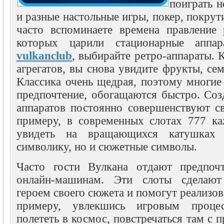
поиграть н
и разные настольные игры, покер, покрут
часто вспоминаете времена правление 
которых царили стационарные аппар
vulkanclub
, выбирайте ретро-аппараты. 
агрегатов, вы снова увидите фрукты, сем
Классика очень щедрая, поэтому многие
предпочтение, обогащаются быстро. Соз
аппаратов постоянно совершенствуют св
примеру, в современных слотах 777 к
увидеть на вращающихся катушках 
символику, но и сюжетные символы.
Часто гости Вулкана отдают предпочт
онлайн-машинам. Эти слоты сделают
героем своего сюжета и помогут реализов
примеру, увлекшись игровым проце
полететь в космос, повстречаться там с 