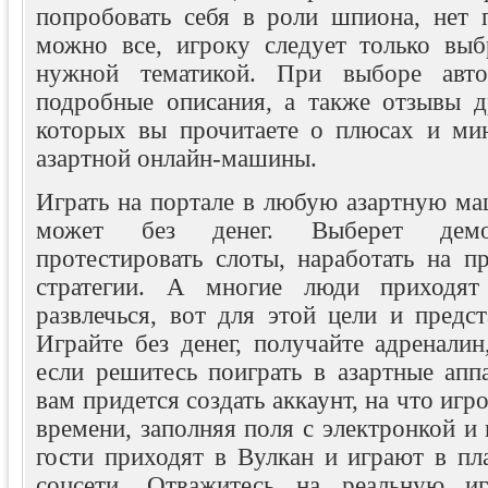
попробовать себя в роли шпиона, нет 
можно все, игроку следует только выбр
нужной тематикой. При выборе авто
подробные описания, а также отзывы д
которых вы прочитаете о плюсах и ми
азартной онлайн-машины.
Играть на портале в любую азартную ма
может без денег. Выберет демо
протестировать слоты, наработать на п
стратегии. А многие люди приходят
развлечься, вот для этой цели и предс
Играйте без денег, получайте адреналин
если решитесь поиграть в азартные апп
вам придется создать аккаунт, на что иг
времени, заполняя поля с электронкой и
гости приходят в Вулкан и играют в пл
соцсети. Отважитесь на реальную иг