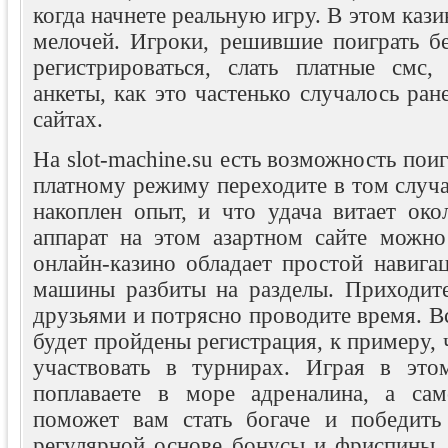
когда начнете реальную игру. В этом каз
мелочей. Игроки, решившие поиграть бе
регистрироваться, слать платные смс,
анкеты, как это частенько случалось ран
сайтах.
На slot-machine.su есть возможность поиг
платному режиму переходите в том случае
накоплен опыт, и что удача витает око
аппарат на этом азартном сайте можно 
онлайн-казино обладает простой навигац
машины разбиты на разделы. Приходите
друзьями и потрясно проводите время. В
будет пройдены регистрация, к примеру, 
участвовать в турнирах. Играя в это
поплаваете в море адреналина, а сам
поможет вам стать богаче и победить
регулярной основе бонусы и фриспины.