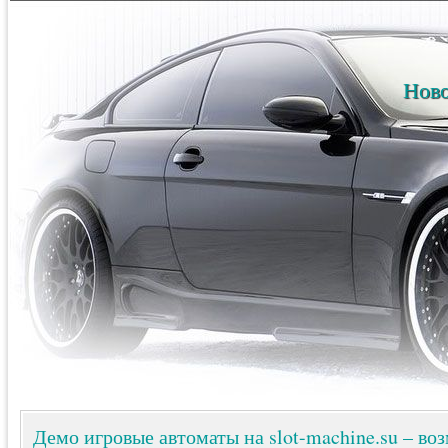
Ново
Демо игровые автоматы на slot-machine.su – во