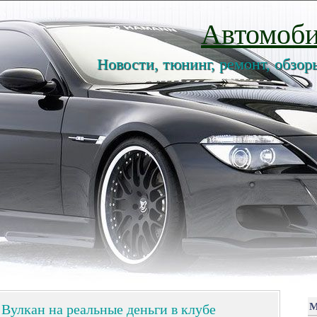
Автомоби
Новости, тюнинг, ремонт, обзор
 Вулкан на реальные деньги в клубе
М