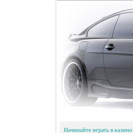
Начинайте играть в казино