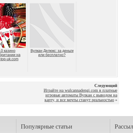
10 казино
Вулкан Делюкс: за деньги
британии на
или бесплатно?
-top-uk.com
Следующий
Играйте на wulcannadengi.com в платные
игровые автоматы Вулкан с выводом на
карту, и все мечты станут реальностью
»
Популярные статьи
Рассыл