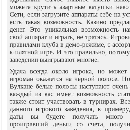
можете крутить азартные катушки неко
Сети, если загрузите аппараты себе на у
есть такая возможность. Казино предла
денег. Это уникальная возможность на
свой аппарат и играть, не тратясь. Игро
правилами клуба в демо-режиме, с ассор
к платной игре. И это правильно, потому
заведении выигрывают многие.
Удача всегда около игрока, но может 
игроман окажется на черной полосе. Но
Вулкане белые полосы наступают очень 
каждый из вас имеет возможность стат
также стоит участвовать в турнирах. В
данного игрового заведения, к примеру
даты вы будете получать много п
проигравший деньги со счета, получ