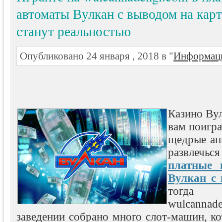
автоматы Вулкан с выводом на карт
станут реальностью
Опубликовано 24 января , 2018 в "
Информац
Казино Вул
вам поигра
щедрые ап
развлечь
платные 
Вулкан с
тогд
wulcanna
заведении собрано много слот-машин, к