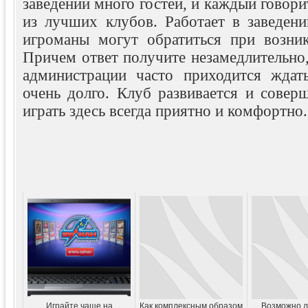
заведении много гостей, и каждый говори
из лучших клубов. Работает в заведени
игроманы могут обратиться при возни
Причем ответ получите незамедлительно,
администрации часто приходится ждат
очень долго. Клуб развивается и соверш
играть здесь всегда приятно и комфортно.
Играйте чаще на
Как комплексным образом
Возможно л