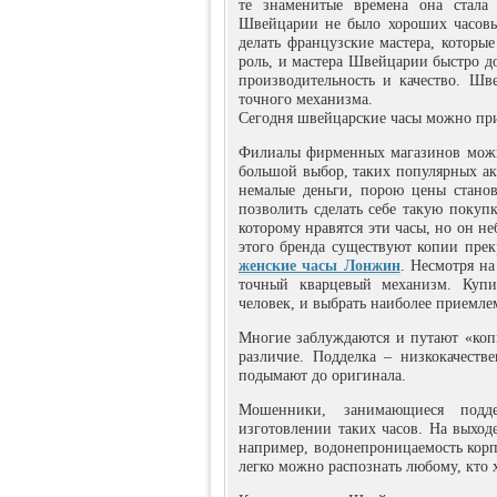
те знаменитые времена она стала
Швейцарии не было хороших часовы
делать французские мастера, которы
роль, и мастера Швейцарии быстро д
производительность и качество. Ш
точного механизма.
Сегодня швейцарские часы можно при
Филиалы фирменных магазинов можно
большой выбор, таких популярных акс
немалые деньги, порою цены стано
позволить сделать себе такую покуп
которому нравятся эти часы, но он н
этого бренда существуют копии прек
женские часы Лонжин
. Несмотря на
точный кварцевый механизм. Купи
человек, и выбрать наиболее приемле
Многие заблуждаются и путают «коп
различие. Подделка – низкокачеств
подымают до оригинала.
Мошенники, занимающиеся подде
изготовлении таких часов. На выход
например, водонепроницаемость корп
легко можно распознать любому, кто х