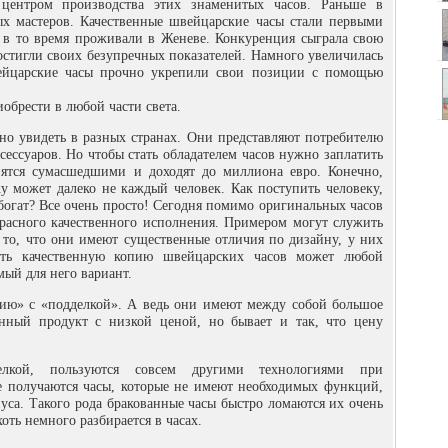
 центром производства этих знаменитых часов. Раньше в
х мастеров. Качественные швейцарские часы стали первыми
е в то время проживали в Женеве. Конкуренция сыграла свою
остигли своих безупречных показателей. Намного увеличилась
вейцарские часы прочно укрепили свои позиции с помощью
обрести в любой части света.
 увидеть в разных странах. Они представляют потребителю
ессуаров. Но чтобы стать обладателем часов нужно заплатить
вятся сумасшедшими и доходят до миллиона евро. Конечно,
ку может далеко не каждый человек. Как поступить человеку,
ебогат? Все очень просто! Сегодня помимо оригинальных часов
расного качественного исполнения. Примером могут служить
 то, что они имеют существенные отличия по дизайну, у них
ть качественную копию швейцарских часов может любой
мый для него вариант.
ию» с «подделкой». А ведь они имеют между собой большое
енный продукт с низкой ценой, но бывает и так, что цену
лкой, пользуются совсем другими технологиями при
е получаются часы, которые не имеют необходимых функций,
уса. Такого рода бракованные часы быстро ломаются их очень
оть немного разбирается в часах.