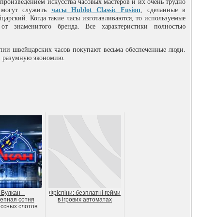
произведением искусства часовых мастеров и их очень трудно
м могут служить
часы Hublot Classic Fusion
, сделанные в
царский. Когда такие часы изготавливаются, то используемые
от знаменитого бренда. Все характеристики полностью
опии швейцарских часов покупают весьма обеспеченные люди.
 и разумную экономию.
 Вулкан –
Фріспіни: безплатні гейми
епная сотня
в ігрових автоматах
ссных слотов