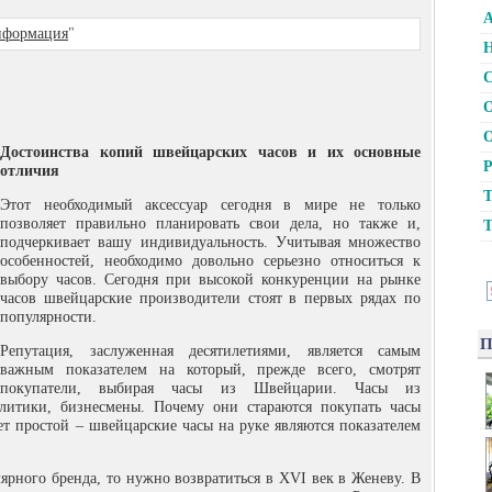
А
формация
"
Н
С
О
О
Достоинства копий швейцарских часов и их основные
Р
отличия
Т
Этот необходимый аксессуар сегодня в мире не только
позволяет правильно планировать свои дела, но также и,
Т
подчеркивает вашу индивидуальность. Учитывая множество
особенностей, необходимо довольно серьезно относиться к
выбору часов.
Сегодня при высокой конкуренции на рынке
часов швейцарские производители стоят в первых рядах по
популярности.
П
Репутация, заслуженная десятилетиями, является самым
важным показателем на который, прежде всего, смотрят
покупатели, выбирая часы из Швейцарии. Часы из
итики, бизнесмены. Почему они стараются покупать часы
ет простой – швейцарские часы на руке являются показателем
ярного бренда, то нужно возвратиться в XVI век в Женеву. В