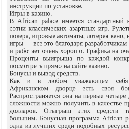
инструкции по установке.
Игры в казино.
В African palace имеется стандартный 
сотни классических азартных игр. Рулет
покера, игровые автоматы, лотерея кено,
игры — все это благодаря разработчикам 
и работает очень хорошо. Графика на оч
Проценты выигрыша по каждой конкр
посмотреть прямо на сайте казино.
Бонусы и вывод средств.
Как и в любом уважающем себя 
Африканском дворце есть своя бон
Распространяется она на первые четыре 
сложности можно получить в качестве п
долларов. Отыгрыш этих средств т
большим. Бонусная программа African pa
одна из лучших среди подобных ресурсо