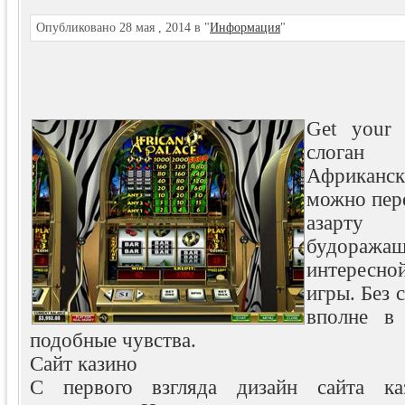
Опубликовано 28 мая , 2014 в "
Информация
"
Get your 
слоган 
Африканс
можно пере
азарту
будораж
интересно
игры. Без 
вполне в 
подобные чувства.
Сайт казино
С первого взгляда дизайн сайта ка