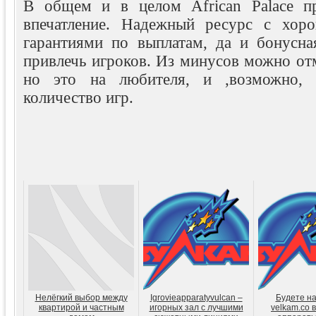
В общем и в целом African Palace пр
впечатление. Надежный ресурс с хор
гарантиями по выплатам, да и бонусн
привлечь игроков. Из минусов можно отм
но это на любителя, и ,возможно, 
количество игр.
Нелёгкий выбор между
Igrovieapparatyvulcan –
Будете на
квартирой и частным
игорных зал с лучшими
velkam.co 