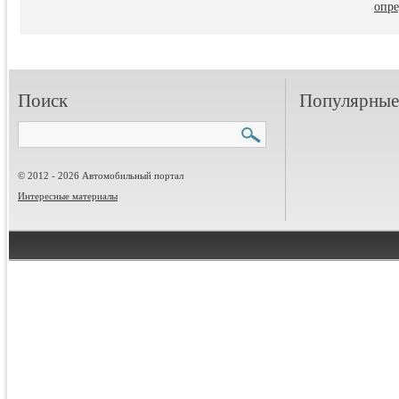
опре
Поиск
Популярные 
© 2012 - 2026 Автомобильный портал
Интересные материалы