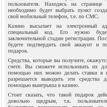
пользователя. Находясь на странице
необходимо будет выбрать пункт созда
свой мобильный телефон, т.е. по СМС.
Казино высылает на электронный ад
специальный код. Его нужно буде
заключительной стадии регистрации. По
будете подтвердить свой аккаунт и п
подарок.
Средства, которые вы получите, окажут
счете. Вы сможете использовать их д
помощью них можно делать ставки в и
разрешается выводить эти средства 
помощью выигрыша в казино.
Стоит сказать, что такой подарок дейс
довольно щедрым, т.к. пользовател