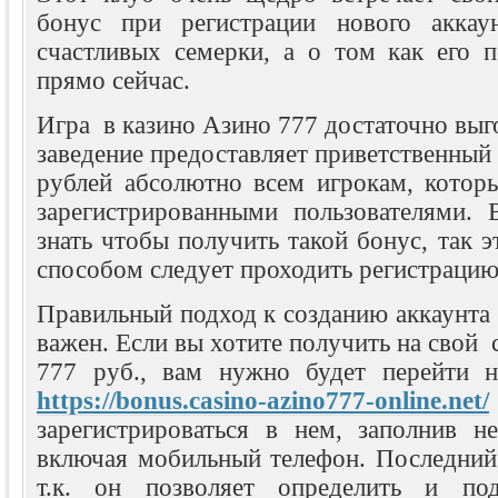
бонус при регистрации нового аккаун
счастливых семерки, а о том как его п
прямо сейчас.
Игра в казино Азино 777 достаточно выго
заведение предоставляет приветственный 
рублей абсолютно всем игрокам, которы
зарегистрированными пользователями.
знать чтобы получить такой бонус, так э
способом следует проходить регистрацию
Правильный подход к созданию аккаунта 
важен. Если вы хотите получить на свой 
777 руб., вам нужно будет перейти н
https://bonus.casino-azino777-online.net/
зарегистрироваться в нем, заполнив н
включая мобильный телефон. Последний 
т.к. он позволяет определить и под