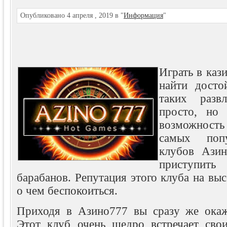
Опубликовано 4 апреля , 2019 в "
Информация
"
Играть в каз
найти досто
таких разв
просто, но 
возможность
самых попу
клубов Ази
приступи
барабанов.
Репутация этого клуба на выс
о чем беспокоиться.
Приходя в Азино777 вы сразу же окаж
Этот клуб очень щедро встречает свои