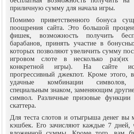
бесплатная возможность получить на 
приличную сумму для начала игры.
Помимо приветственного бонуса сущ
поощрения сайта. Это большой процен
фишек, возможность получить бесп
барабанов, принять участие в бонусны
которых позволяют увеличить сумму пос
игровом слоте в несколько раз(их 
конкретной игры). На сайте исп
прогрессивный джекпот. Кроме этого, 
удачные комбинации символов, в
специальным знаком, заменяющим другие
символ. Различные призовые функции 
скаттера.
Для теста слотов и отыгрыша денег вы 
кэшбек. Его зачисляют каждые 7 дней, 
вложенной суммы. Кроме того, вам бу