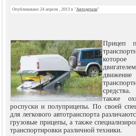
Опубликовано 24 апреля , 2013 в "
Автодетали
"
Прицеп п
транспо
которо
двигателе
движен
транспорт
средств
также ох
роспуски и полуприцепы. По своей спе
для легкового автотранспорта различаютс
грузовые прицепы, а также специализир
транспортировки различной техники.