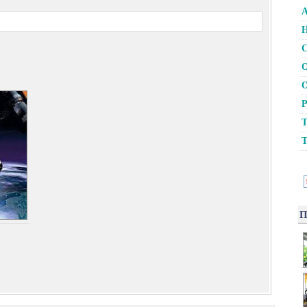
А
Н
С
О
О
Р
Т
Т
П