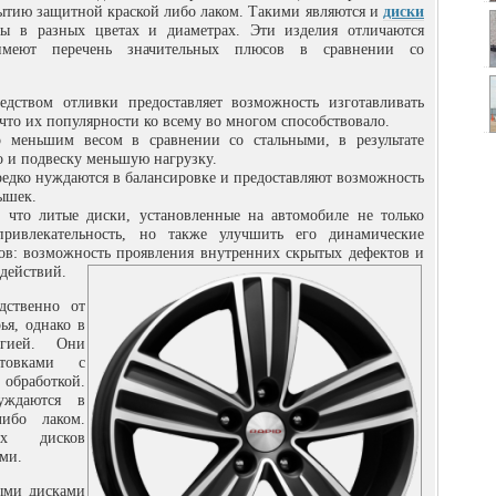
ытию защитной краской либо лаком. Такими являются и
диски
ы в разных цветах и диаметрах. Эти изделия отличаются
имеют перечень значительных плюсов в сравнении со
дством отливки предоставляет возможность изготавливать
что их популярности ко всему во многом способствовало.
меньшим весом в сравнении со стальными, в результате
о и подвеску меньшую нагрузку.
редко нуждаются в балансировке и предоставляют возможность
ышек.
 что литые диски, установленные на автомобиле не только
привлекательность, но также улучшить его динамические
ков: возможность проявления внутренних скрытых дефектов и
здействий.
дственно от
ья, однако в
огией. Они
отовками с
обработкой.
уждаются в
либо лаком.
их дисков
ами.
ыми дисками