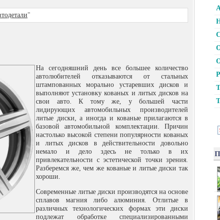
А
тодетали
"
Н
С
О
О
На сегодняшний день все большее количество
Р
автолюбителей отказываются от стальных
штампованных морально устаревших дисков и
Т
выполняют установку кованых и литых дисков на
Т
свои авто.
К тому же, у большей части
лидирующих автомобильных производителей
литые диски, а иногда и кованые прилагаются в
базовой автомобильной комплектации. Причин
настолько высокой степени популярности кованых
и литых дисков в действительности довольно
немало и дело здесь не только в их
П
привлекательности с эстетической точки зрения.
Разберемся же, чем же кованые и литые диски так
хороши.
Современные литые диски производятся на основе
сплавов магния либо алюминия. Отлитые в
различных технологических формах эти диски
подлежат обработке специализированными