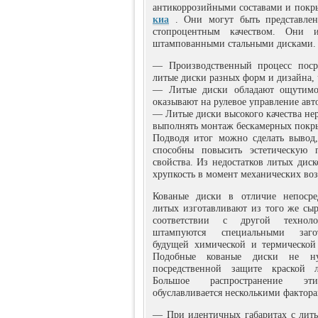
антикоррозийными составами и покр
киа
. Они могут быть представлен
стопроцентным качеством. Они 
штампованными стальными дисками.
— Производственный процесс посре
литые диски разных форм и дизайна, 
— Литые диски обладают ощутимо 
оказывают на рулевое управление авт
— Литые диски высокого качества не
выполнять монтаж бескамерных покр
Подводя итог можно сделать вывод,
способны повысить эстетическую 
свойства. Из недостатков литых дис
хрупкость в момент механических во
Кованые диски в отличие непосре
литых изготавливают из того же сыр
соответствии с другой технол
штампуются специальными заг
будущей химической и термической 
Подобные кованые диски не н
посредственной защите краской 
Большое распространение эт
обуславливается несколькими фактор
— При идентичных габаритах с лит