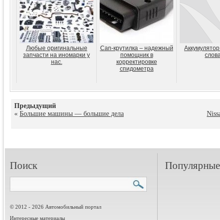
Любые оригинальные
Can-крутилка – надежный
Аккумулятор
запчасти на иномарки у
помощник в
слов
нас.
корректировке
спидометра
Предыдущий
«
Большие машины — большие дела
Niss
Поиск
Популярные 
© 2012 - 2026 Автомобильный портал
Интересные материалы