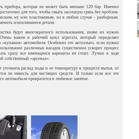
ь прибора, которая не может быть меньше 120 бар. Именно
остаточно для того, чтобы смыть засохшую грязь без проблем.
ческим, ну или пластиковым, но в любом случае – разборным.
сменить износившиеся детали.
истки будут многократного использования, иначе их нужно
Очень важен и рабочий цикл агрегата, который определяет
а «купания» автомобиля. Особенно это актуально, если нужно
ользование различных насадок существенно ускорит процесс
пать сразу все имеющиеся варианты не стоит. Лучше в ходе
ой собственный «арсенал».
 уточнить расход воды и ее температуру в процессе мытья, от
тся ли емкость для чистящих средств. И только если все это
ого автомобиля превратится в любимое занятие.