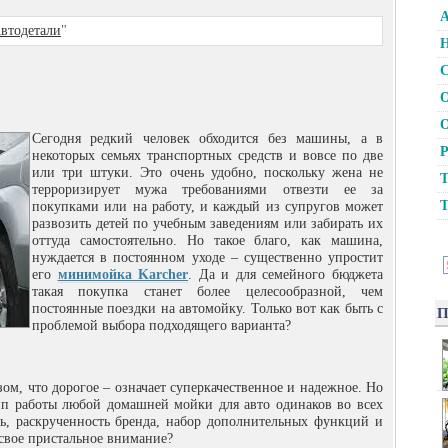
А
втодетали
"
Н
С
О
О
Сегодня редкий человек обходится без машины, а в
Р
некоторых семьях транспортных средств и вовсе по две
или три штуки. Это очень удобно, поскольку жена не
Т
терроризирует мужа требованиями отвезти ее за
Т
покупками или
на работу, и каждый из супругов может
развозить детей по учебным заведениям или забирать их
оттуда самостоятельно. Но такое благо, как машина,
нуждается в постоянном уходе – существенно упростит
его
минимойка Karcher
. Да и для семейного бюджета
такая покупка станет более целесообразной, чем
постоянные поездки на автомойку. Только вот как быть с
П
проблемой выбора подходящего варианта?
ом, что дорогое – означает суперкачественное и надежное. Но
ип работы любой домашней мойки для авто одинаков во всех
ть, раскрученность бренда, набор дополнительных функций и
 свое пристальное внимание?