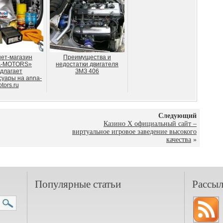
ет-магазин
Преимущества и
-MOTORS»
недостатки двигателя
длагает
ЗМЗ 406
суары на anna-
tors.ru
Следующий
Казино Х официальный сайт –
виртуальное игровое заведение высокого
качества
»
Популярные статьи
Рассыл