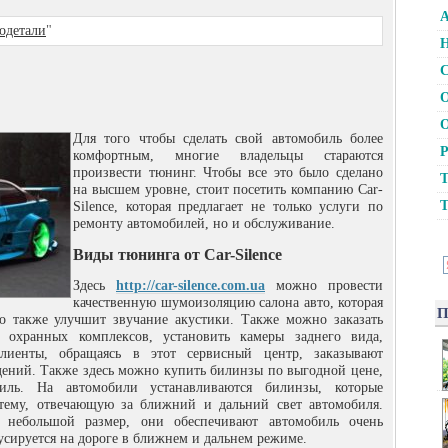
А
одетали
"
Н
С
О
О
Для того чтобы сделать свой автомобиль более
Р
комфортным, многие владельцы стараются
произвести тюнинг. Чтобы все это было сделано
Т
на высшем уровне, стоит посетить компанию Car-
Т
Silence, которая предлагает не только услуги по
ремонту автомобилей, но и обслуживание.
Виды тюнинга от Car-Silence
Здесь
http://car-silence.com.ua
можно провести
качественную шумоизоляцию салона авто, которая
П
о также улучшит звучание акустики. Также можно заказать
 охранных комплексов, установить камеры заднего вида,
лиенты, обращаясь в этот сервисный центр, заказывают
дений. Также здесь можно купить билинзы по выгодной цене,
иль. На автомобили устанавливаются билинзы, которые
стему, отвечающую за ближний и дальний свет автомобиля.
 небольшой размер, они обеспечивают автомобиль очень
усируется на дороге в ближнем и дальнем режиме.