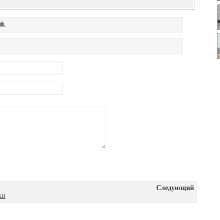
й.
Следующий
жи