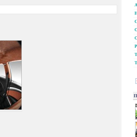
А
Н
С
О
О
Р
Т
Т
П