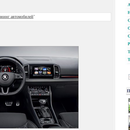
А
Н
нинг автомобилей
"
С
О
О
Р
Т
Т
П