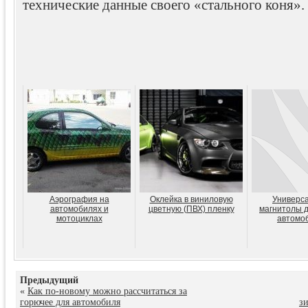
технические данные своего «стального коня».
Аэрография на
Оклейка в виниловую
Универс
автомобилях и
цветную (ПВХ) пленку
магнитолы д
мотоциклах
автомо
Предыдущий
«
Как по-новому можно рассчитаться за
горючее для автомобиля
з